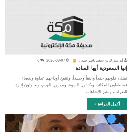
أ.د. مبارك بن سعيد ناصر حمدان
2026-08-07
0
إنها السعودية أيها السادة
تمتلئ قلوبهم حقداً وحنقاً وحسداً، وتنتفخ أوداجهم عداوة وبغضاء
فيخططون للمكائد، ويكيدون للسوء، ويدبرون للهدم، ويحاولون إثارة
النعرات، ونشر الإشاعات…
أكمل القراءة »