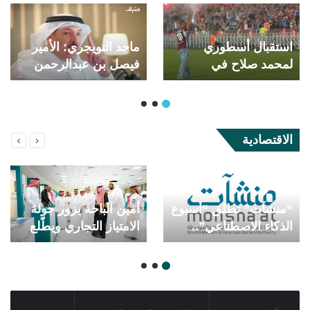
استقبال أسطوري
ماجد التويجري: الأمير
لمحمد صلاح في
فيصل بن عبدالرحمن
طرابزون.. عشرات
تدخّل لمنع اعتداء لاعبين
الآلاف يحتشدون في
عليّ
ليلة تاريخية
الاقتصادية
“منشآت” تطلق “أسبوع
أمين الباحة يزور جولة
الذكاء الاصطناعي”..
الامتياز التجاري ويطّلع
الأحد المقبل
على الفرص الاستثمارية