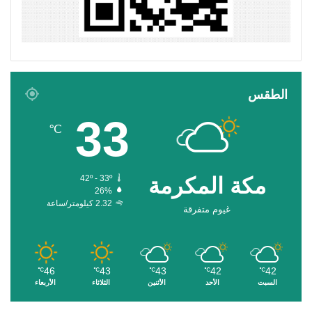
الطقس
33
℃
مكة المكرمة
42º - 33º
26%
2.32 كيلومتر/ساعة
غيوم متفرقة
46
43
43
42
42
℃
℃
℃
℃
℃
السبت
الأحد
الأثنين
الثلاثاء
الأربعاء