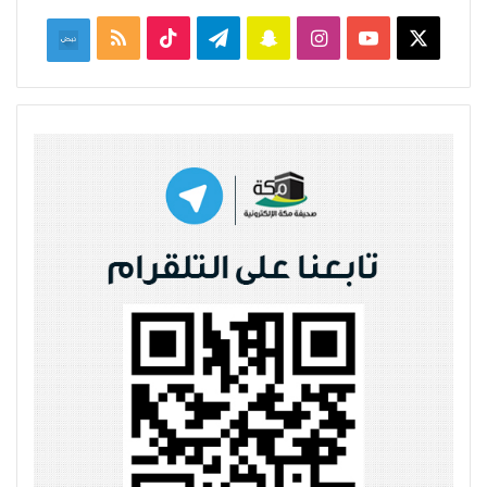
‫X
‫YouTube
انستقرام
سناب
تيلقرام
‫TikTok
ملخص
نبض
تشات
الموقع
RSS