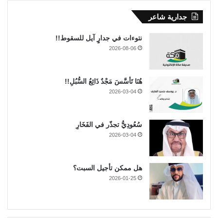
جدارية شاعر
نتوءات في جدارٍ آيل للسقوط!!
2026-08-06
هُنَا تَأسَّسَ مَجْدٌ ذَائِعُ السُّبُلِ!!
2026-03-04
سُعُودِيُّ تجذّر في الفَخَارِ
2026-03-04
هل ممكن تأجيل السبت؟
2026-01-25