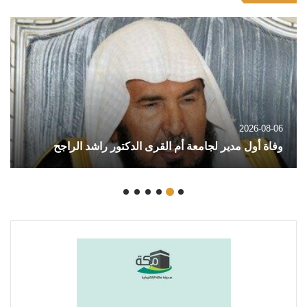
2026-08-03
ليلة كروية بعزف زفافٍ مبهج.. “أصيل” عبدالله أمين يدخل
القفص الذهبي في عروس البحر