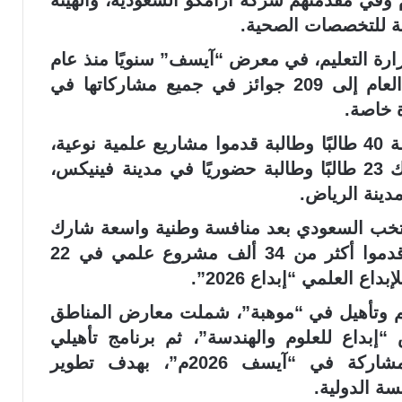
ام وفي مقدمتهم شركة أرامكو السعودية، والهيئة
دية للتخصصات الصحية.
ارة التعليم، في معرض “آيسف” سنويًا منذ عام
2007م، وارتفع رصيدها بعد جوائز هذا العام إلى 209 جوائز في جميع مشاركاتها في
ويضم المنتخب السعودي للعلوم والهندسة 40 طالبًا وطالبة قدموا مشاريع علمية نوعية،
إضافة إلى طالبين ملاحظين، حيث يشارك 23 طالبًا وطالبة حضوريًا في مدينة فينيكس،
نتخب السعودي بعد منافسة وطنية واسعة شارك
فيها أكثر من 357 ألف طالب وطالبة، قدموا أكثر من 34 ألف مشروع علمي في 22
ع العلمي “إبداع 2026”.
يم وتأهيل في “موهبة”، شملت معارض المناطق
إبداع للعلوم والهندسة”، ثم برنامج تأهيلي
مكثف، ضمن الاستعدادات النهائية للمشاركة في “آيسف 2026م”، بهدف تطوير
سة الدولية.