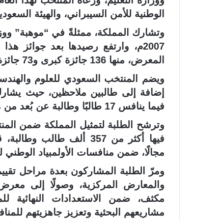
ووزارة التعليم، ورعاة المنتخب لهذا الع
الوطنية للأمن السيبراني، والهيئة السعو
وتشارك المملكة، ممثلةً في “موهبة” ووز
المعرض، منها 136 جائزة كبرى و73 جائزة خاصة.
فيما ينافس 17 طالبًا وطالبة عن بُعد من مدينة الرياض.
وترشح الطلبة لتمثيل المملكة ضمن الم
مجالًا، ضمن منافسات الأولمبياد الوطني للإبدا
ومرّ الطلبة المشاركون بعدة مراحل تقي
والمعارض المركزية، وصولًا إلى معرض “
مشاريعهم البحثية وتعزيز جاهزيتهم للمناف