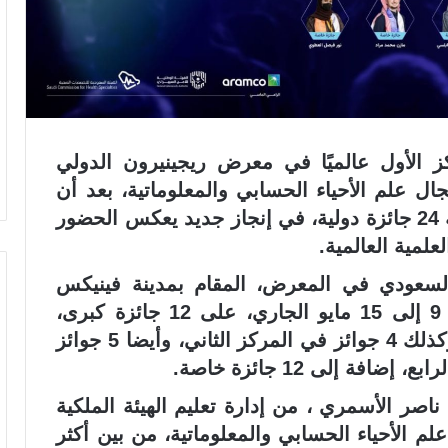
ز الأول عالميًا في معرض ريجينيرون الدولي
سة “آيسف 2026م” في مجال علم الأحياء الحسابي والمعلوماتية، بعد أن
حصد المنتخب السعودي للعلوم والهندسة 24 جائزة دولية، في إنجاز جديد يعكس الحضور
لمية العالمية.
السعودي في المعرض، المقام بمدينة فينيكس
بولاية أريزونا الأمريكية خلال الفترة من 9 إلى 15 مايو الجاري، على 12 جائزة كبرى،
شملت جائزة عالمية في المركز الأول، وكذلك 4 جوائز في المركز الثاني، وأيضا 5 جوائز
ة إلى 12 جائزة خاصة.
ناصر الأسمري ، من إدارة تعليم الهيئة الملكية
 الأحياء الحسابي والمعلوماتية، من بين أكثر