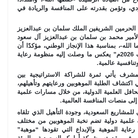
ي، وتؤمن بقدرته على المنافسة والريادة في
 الحرمين الشريفين الملك سلمان بن عبدالعزيز
أمير محمد بن سلمان بن عبدالعزيز آل سعود
لله-، بمناسبة هذا الإنجاز الوطني، مؤكدًا أن
ما حققه أبناء وبنات المملكة في “آيسف 2026م” يعكس ما وصلت إليه منظومة رعاية
نافسية عالمية.
شرف يأتي ثمرة للشراكة الاستراتيجية بين
 اكتشاف الطلبة الموهوبين ورعايتهم وتأهيلهم،
حافل العلمية الدولية، من خلال مسارات علمية
إلى منصات المنافسة العالمية.
للمشاريع السعودية، وجودة التأهيل الذي تلقاه
 علمية دولية تضم نخبة الموهوبين من مختلف
عاية الموهبة والإبداع التي تقودها “موهبة”