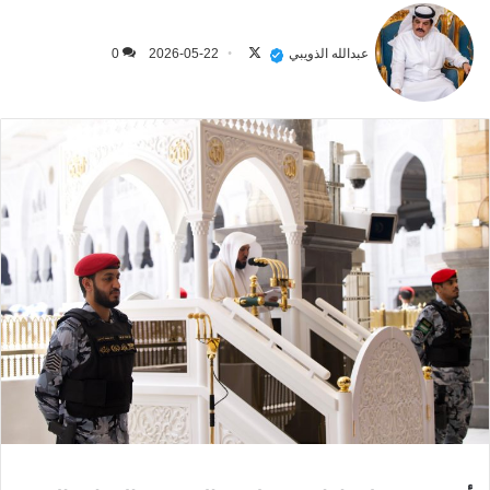
تابع
على
عبدالله الذويبي
2026-05-22
0
X