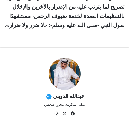
تصريح لما يترتب عليه من الإضرار بالآخرين والإخلال
بالتنظيمات المعدة لخدمة ضيوف الرحمن، مستشهدًا
بقول النبي -صلى الله عليه وسلم-: «لا ضرر ولا ضرار».
عبدالله الذويبي
مكة المكرمة محرر صحفي
في
‫X
انس
سب
تقر
وك
ام