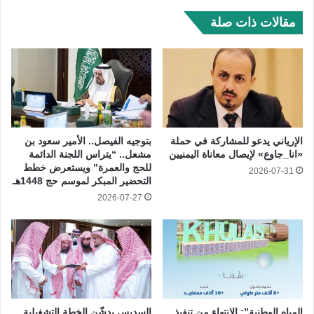
مقالات ذات صلة
الإرياني يدعو للمشاركة في حملة
بتوجيه الفيصل.. الأمير سعود بن
«انا_جاوع» لإيصال معاناة اليمنيين
مشعل.. “يتراس اللجنة الدائمة
للحج والعمرة” ويستعرض خطط
2026-07-31
التحضير المبكر لموسم حج 1448هـ
2026-07-27
المياه الوطنية”: الانتهاء من تنفيذ
السديس يدشّن الخطة التشغيلية