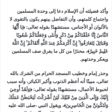
وأكد فضيلته أن الإسلام دعا إلى وحدة المسلمين
واجتماع كلمتهم، وأن التفاضل بينهم يكون بالتقوى لا
بالألوان أو الأجناس، مستشهدًا بقوله تعالى: ﴿يَا أَيُّهَا
النَّاسُ إِنَّا خَلَقْنَاكُمْ مِنْ ذَكَرٍ وَأُنثَى وَجَعَلْنَاكُمْ شُعُوبًا
وَقَبَائِلَ لِتَعَارَفُوا ۚ إِنَّ أَكْرَمَكُمْ عِندَ اللَّهِ أَتْقَاكُمْ ۚ إِنَّ اللَّهَ
عَلِيمٌ خَبِيرٌ﴾، محذرًا من كل ما يفرق صف المسلمين
ويعكر وحدتهم.
وحذر إمام وخطيب المسجد الحرام من الشرك بالله
تعالى، مبينًا أنه أعظم الذنوب وأكبر الكبائر، وأنه سبب
لحبوط الأعمال، مستشهدًا بقوله تعالى: ﴿وَلَقَدْ أُوحِيَ
إِلَيْكَ وَإِلَى الَّذِينَ مِنْ قَبْلِكَ لَئِنْ أَشْرَكْتَ لَيَحْبَطَنَّ عَمَلُكَ
وَلَتَكُونَنَّ مِنَ الْخَاسِرِينَ﴾، ويقول النبي -صلى الله عليه