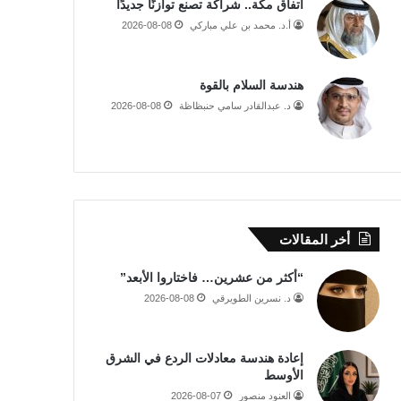
اتفاق مكة.. شراكة تصنع توازنًا جديدًا
أ.د. محمد بن علي مباركي
2026-08-08
هندسة السلام بالقوة
د. عبدالقادر سامي حنبظاظة
2026-08-08
أخر المقالات
“أكثر من عشرين… فاختاروا الأبعد”
د. نسرين الطويرقي
2026-08-08
إعادة هندسة معادلات الردع في الشرق
الأوسط
العنود منصور
2026-08-07