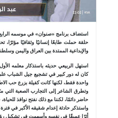
استضاف برنامج «صنوان» في موسمه الرابع ع
حلقة حملت طابعًا إنسانيًا وثقافيًا مؤثرً
والإبداعية الممتدة بين العراق واليمن وسلطن
استهل الربيعي حديثه باستذكار معلمه الأ
كان له دور كبير في تشجيع جيل الشباب على ا
واحدة فقط، لكنها كانت كفيلة بزرع حب الاطلا
وتطرق الشاعر إلى التجارب الصعبة التي مرّ ب
حاضر دائمًا، لكننا مع ذلك نفتح نوافذ للحياة
واستذكر حادثة إعدام شقيقه الأكبر في فترة ص
أثرًا عميقًا في نفسه وأسهمت في تشكيل رؤيت