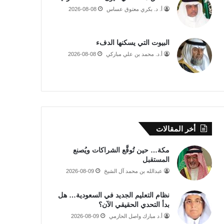
أ. د. بكري معتوق عساس
2026-08-08
البيوت التي يسكنها الدفء
أ.د. محمد بن علي مباركي
2026-08-08
أخر المقالات
مكة… حين تُوقَّع الشراكات ويُصنع
المستقبل
عبدالله بن محمد آل الشيخ
2026-08-09
نظام التعليم الجديد في السعودية… هل
بدأ التحدي الحقيقي الآن؟
أ.د مبارك واصل الحازمي
2026-08-09