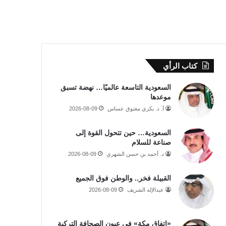
كتاب الرأي
السعودية التاسعة عالميًا… نهضة تسبق
موعدها
أ. د. بكري معتوق عساس
2026-08-09
السعودية… حين تتحول القوة إلى
صناعة للسلام
د. أحمد بن حسن الشهري
2026-08-09
القبيلة فخر.. والوطن فوق الجميع
عبدالإله الشريف
2026-08-09
«اتفاق مكة» في عيون الصحافة التركية