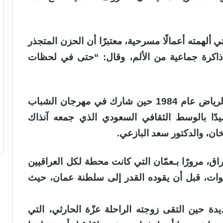
 ألهمته أعمالًا مسرحية، معتبرًا أن الحزن المتجذر
 ذاكرة جماعية من الألم، وقال: “حتى في لحظات
واستعاد الربيعي ذكريات أول زيارة له إلى الرياض عام 1984 حين شارك في مهرجان الشباب
يدًا بالوسط الثقافي السعودي الذي جمعه آنذاك
خان، والدكتور سعد البازعي.
اق، مرورًا بـعمّان التي كانت محطة لكل العراقيين
سنوات، قبل أن يقوده القدر إلى سلطنة عمان، حيث
 حين التقى زوجته الراحلة عزّة الحارثي، التي