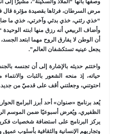
وصفها بأنها “الملاذ والسكينة”، مشيرًا إلى 
مرض السرطان، فرثاها بقصيدة مؤثرة قال في
“خذي رئتي، خذي بدئي وآخرتي، خذي ما ضاع
وأضاف الربيعي أنه رزق منها ابنته الوحيدة “د
أن الوطن لا يفارق الروح مهما ابتعد الجسد،
يجعل عينيه تستكشفان العالم”.
واختتم حديثه بالإشارة إلى أن تجنسه بالجن
حياته، إذ منحه الشعور بالثبات والانتماء
احتوتني، وجعلتني أقف على قدميّ من جديد.
يُعد برنامج «صنوان» أحد أبرز البرامج الحوار
الظفيري، ويُعرض أسبوعيًا ضمن الموسم الرا
يركز البرنامج على استضافة شخصيات فكرية 
وتجاربهم الإنسانية والثقافية بأسلوب عميق و