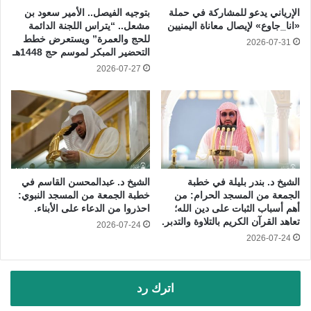
الإرياني يدعو للمشاركة في حملة
بتوجيه الفيصل.. الأمير سعود بن
«انا_جاوع» لإيصال معاناة اليمنيين
مشعل.. “يتراس اللجنة الدائمة
للحج والعمرة” ويستعرض خطط
2026-07-31
التحضير المبكر لموسم حج 1448هـ
2026-07-27
الشيخ د. بندر بليلة في خطبة
الشيخ د. عبدالمحسن القاسم في
الجمعة من المسجد الحرام: من
خطبة الجمعة من المسجد النبوي:
أهم أسباب الثبات على دين الله؛
احذروا من الدعاء على الأبناء.
تعاهد القرآن الكريم بالتلاوة والتدبر.
2026-07-24
2026-07-24
اترك رد