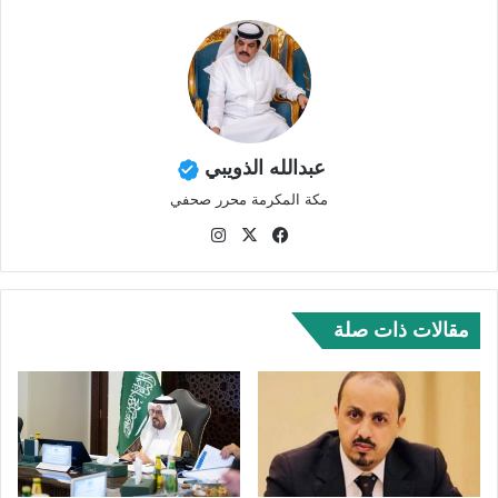
عبدالله الذويبي
مكة المكرمة محرر صحفي
في
‫X
انس
سب
تقر
وك
ام
مقالات ذات صلة