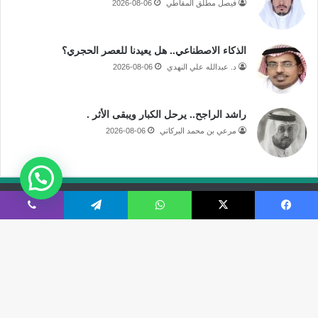
فيصل مطلق المقاطي
2026-08-06
الذكاء الاصطناعي.. هل يعيدنا للعصر الحجري؟
د. عبدالله علي النهدي
2026-08-06
راشد الراجح.. يرحل الكبار ويبقى الأثر .
مرعي بن محمد البركاتي
2026-08-06
جميع الحقوق محفوظة لموقع صحيفة مكة الإلكترونية
فيسبوك
‫X
واتساب
تيلقرام
ڤايبر
فى الاعلام
قالوا عنا
اتصل بنا
‫X
‫YouTube
انستقرام
سناب
تيلقرام
‫TikTok
ملخص
نبض
زر
تشات
الموقع
ال