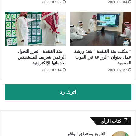
2026-07-27
2026-08-04
” مكتب بيئة القنفذة ” ينفذ ورشة
” بيئة القنفذة ” تعزز التحول
عمل بعنوان “الزراعة في البيوت
الرقمي بتعريف المستفيدين
المحمية
بخدماتها الإلكترونية
2026-07-14
2026-07-27
اترك رد
كتاب الرأي
التاريخ يستنطق الواقع