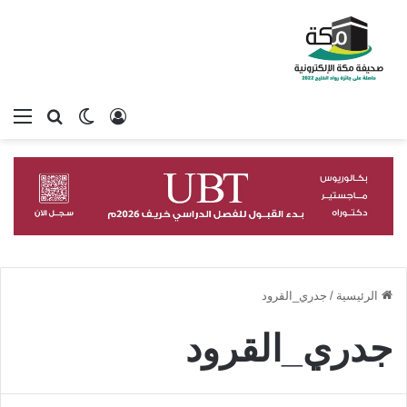
تسجيل الدخول
بحث عن
الوضع المظلم
الق
الرئيسية
/
جدري_القرود
جدري_القرود