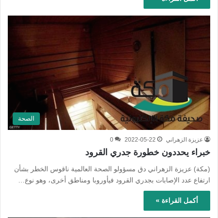
الصحة
عزيزة الزهراني
2022-05-22
0
خبراء يحددون خطورة جدري القرود
(مكة) عزيزة الزهراني دق مسؤولو الصحة العالمية ناقوس الخطر بشأن
ارتفاع عدد الإصابات بجدري القرود فيأوروبا ومناطق أخرى، وهو نوع…
أكمل القراءة »