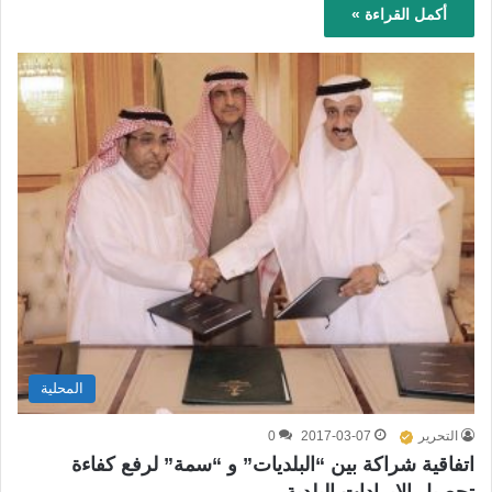
أكمل القراءة »
المحلية
التحرير
2017-03-07
0
اتفاقية شراكة بين “البلديات” و “سمة” لرفع كفاءة
تحصيل الإيرادات البلدية