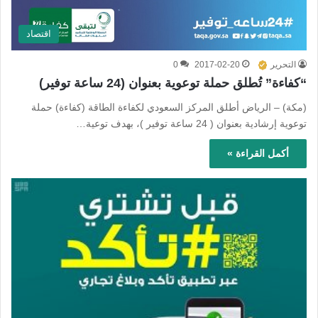
اقتصاد
التحرير
2017-02-20
0
“كفاءة” تُطلق حملة توعوية بعنوان (24 ساعة توفير)
(مكة) – الرياض أطلق المركز السعودي لكفاءة الطاقة (كفاءة) حملة
توعوية إرشادية بعنوان ( 24 ساعة توفير )، بهدف توعية…
أكمل القراءة »