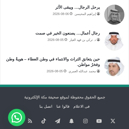
يرحل الرجال… ويبقى الأثر
إبراهيم المحيسن
2026-08-06
رجال أعمال… يصنعون الخير في صمت
د. تركي بن فهد العيار
2026-08-05
حين يتعانق التراث والانتماء في وطن العطاء – هويةُ وطن
وفخرُ مواطن.
محمد عبدالله العمري
2026-08-05
جميع الحقوق محفوظة لموقع صحيفة مكة الإلكترونية
فى الاعلام
قالوا عنا
اتصل بنا
‫X
‫YouTube
انستقرام
سناب
تيلقرام
‫TikTok
ملخص
نبض