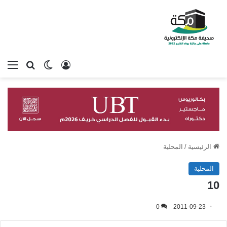
تسجيل الدخول
بحث عن
الوضع المظلم
الق
الرئيسية
/
المحلية
المحلية
10
0
2011-09-23