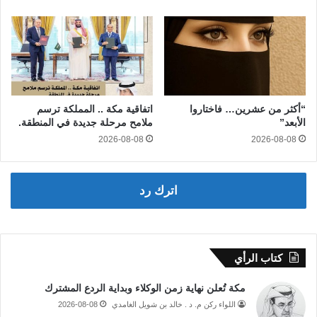
“أكثر من عشرين… فاختاروا
اتفاقية مكة .. المملكة ترسم
الأبعد”
ملامح مرحلة جديدة في المنطقة.
2026-08-08
2026-08-08
اترك رد
كتاب الرأي
مكة تُعلن نهاية زمن الوكلاء وبداية الردع المشترك
اللواء ركن م. د . خالد بن شويل الغامدي
2026-08-08