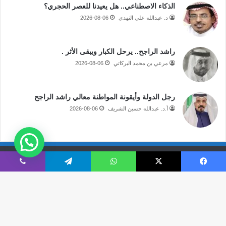
الذكاء الاصطناعي.. هل يعيدنا للعصر الحجري؟
د. عبدالله علي النهدي
2026-08-06
راشد الراجح.. يرحل الكبار ويبقى الأثر .
مرعي بن محمد البركاتي
2026-08-06
رجل الدولة وأيقونة المواطنة معالي راشد الراجح
أ.د. عبدالله حسين الشريف
2026-08-06
جميع الحقوق محفوظة لموقع صحيفة مكة الإلكترونية
فيسبوك
‫X
واتساب
تيلقرام
ڤايبر
فى الاعلام
قالوا عنا
اتصل بنا
‫X
‫YouTube
انستقرام
سناب
تيلقرام
‫TikTok
ملخص
نبض
زر