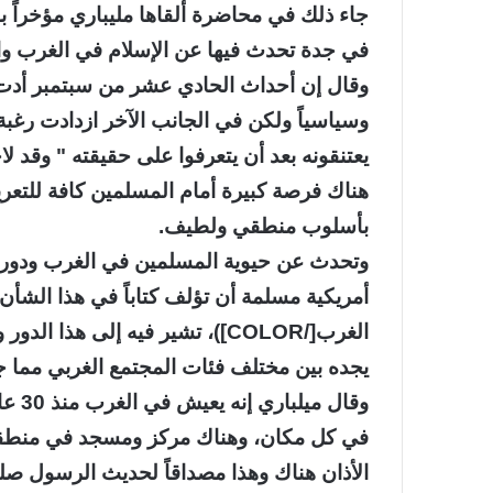
جاء ذلك في محاضرة ألقاها مليباري مؤخراً ب
في جدة تحدث فيها عن الإسلام في الغرب وال
وقال إن أحداث الحادي عشر من سبتمبر أدت إ
وسياسياً ولكن في الجانب الآخر ازدادت رغبة
يعتنقونه بعد أن يتعرفوا على حقيقته " وقد لا
هناك فرصة كبيرة أمام المسلمين كافة للتعريف
بأسلوب منطقي ولطيف.
وتحدث عن حيوية المسلمين في الغرب ودورهم ا
الغرب[/COLOR])، تشير فيه إلى هذ
يجده بين مختلف فئات المجتمع الغربي مما 
وقال 
في كل مكان، وهناك مركز ومسجد في منطقة ن
الأذان هناك وهذا مصداقاً لحديث الرسول صل