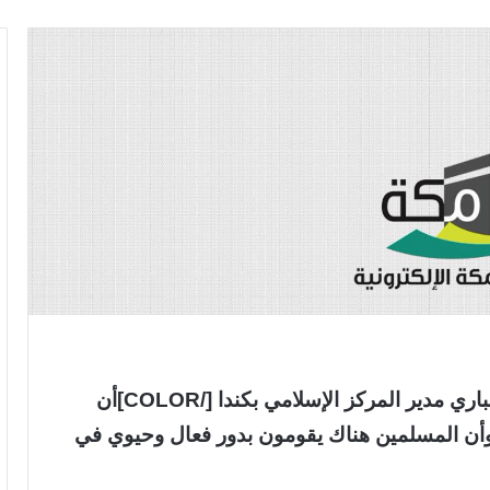
أكد [COLOR=crimson]الداعية إبراهيم ميلباري مدير المركز الإسلامي بكندا [/COLOR]أن
ب وأن المسلمين هناك يقومون بدور فعال وحيوي في