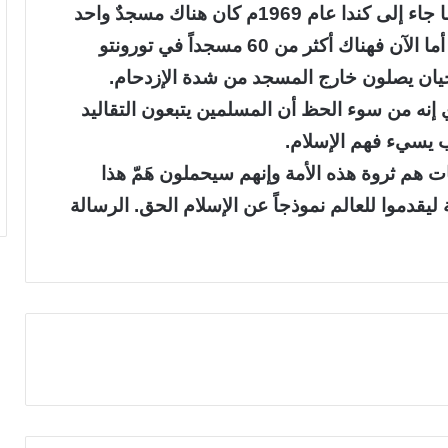
الإسلام في كل مكان. وقال ميلباري إنه عندما جاء إلى كندا عام 1969م كان هناك مسجدٌ واحد
في مدينة تورنتو ويصلي فيه 3 أشخاص فقط أما الآن فهناك أكثر من 60 مسجداً في تورونتو
يان يصلون خارج المسجد من شدة الإزدحام.
ي إنه من سوء الحظ أن المسلمين يتبعون التقاليد
ب يسيء فهم الإسلام.
ت هم ثروة هذه الأمة وإنهم سيحملون هَمّ هذا
 ليقدموا للعالم نموذجاً عن الإسلام الحق. الرسالة