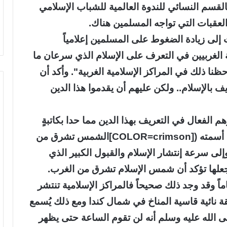
القسم النسائي للندوة العالمية للشباب الإسلامي
عقبات التي تواجه المسلمين هناك.
لى زيادة الضغوط على المسلمين إعلامياً
 الغربيين في التعرف على الإسلام الذي سرعان ما
حظنا ذلك في المراكز الإسلامية الغربية". وأكد أن
 بالإسلام.. ولكن عليهم أن يقدموا هذا الدين
لفعال في التعريف بهذا الدين مما حدا بكاتبةٍ
أمريكية مسلمة أن تؤلف كتاباً في هذا الشأن أسمته ([COLOR=crimson]الشمس تشرق من
ا الدور وإلى سرعة إنتشار الإسلام والقبول الكبير الذي
جعلها تؤكد أن شمس الإسلام تشرق من الغرب.
ميلباري إنه يعيش في الغرب منذ 30 عاماً وقد وجد ذلك صحيحاً فالمراكز الإسلامية تنتشر
ائية قاسية المناخ في شمال كندا ومع ذلك يُسمع
ى الله عليه وسلم أنه لن تقوم الساعة حتى يظهر