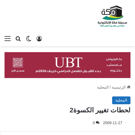
تسجيل الدخول
بحث عن
الوضع المظلم
الق
الرئيسية
/
المحلية
المحلية
لحطات تغيير الكسوة2
0
2009-11-27