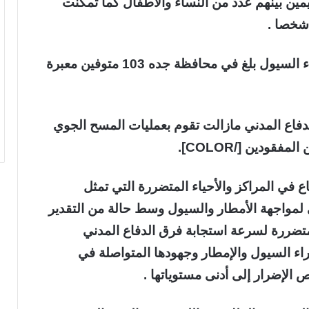
مواطنين والمقيمين بينهم عدد من النساء والأطفال كما تمكنت
وأفادت المديرية العامة أن عدد المتوفين جراء السيول بلغ في محافظة جده 103 متوفين معبرة
ق طيران الدفاع المدني مازالت تقوم بعمليات المسح الجوي
ودين [/COLOR].
اع في المراكز والأحياء المتضررة التي تمثل
ني لمواجهة الأمطار والسيول وسط حالة من التقدير
لمتضررة لسرعة استجابة فرق الدفاع المدني
اء السيول والإمطار وجهودها المتواصلة في
ص الإضرار إلى أدنى مستوياتها .