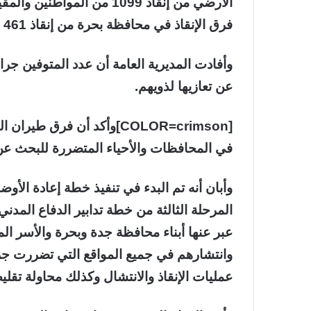
الأرضي من إنقاذ 1099 من ال
فرق الإنقاذ في محافظة بحرة من إنقاذ 461 شخصا .
عن تعازيها لذويهم.
[COLOR=crimson]وأكد أن فر
في المحافظات والأحياء المتضررة للبحث عن المفق
وأبان أنه تم البدء في تنفيذ خطة إعادة الأوض
المرحلة الثالثة من خطة تدابير الدفاع المد
عبر عنها أبناء محافظة جدة وبحرة والأسر ا
وانتشارهم في جميع المواقع التي تضررت جر
عمليات الإنقاذ والانتشال وكذلك محاولة تقلي