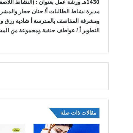
1430هـ ورشة عمل بعنوان : (النشاط اللاص
مديرة نشاط الطالبات أ/ حنان حجار والمشرفة 
ومشرفة المقاصف بالمدرسة أ شادية رزق وخب
التطوير أ / عواطف حنفية ومجموعة من المش
مقالات ذات صلة