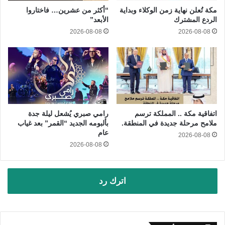
مكة تُعلن نهاية زمن الوكلاء وبداية
“أكثر من عشرين… فاختاروا
الردع المشترك
الأبعد”
2026-08-08
2026-08-08
اتفاقية مكة .. المملكة ترسم
رامي صبري يُشعل ليلة جدة
ملامح مرحلة جديدة في المنطقة.
بألبومه الجديد “القمر” بعد غياب
عام
2026-08-08
2026-08-08
اترك رد