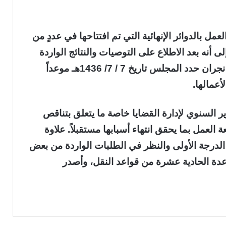
مل بالدوائر الإنهائية التي تم افتتاحها في عددٍ من
أنه بعد الاطلاع على التوصيات والنتائج الواردة
في محضر نتائج الوقوف على محاكم منطقة نجران حدد المجلس تاريخ 7 / 7/ 1436هـ موعداً
عمالها.
ير السنوي لإدارة القضايا خاصة ما يتعلق بتناقص
لعمل بما يحقق انتهاء أسبابها مستقبلاً. علاوة
لدرجة الأولى والنظر في الطلبات الواردة من بعض
دة الحادية عشرة من قواعد النقل، وأصدر