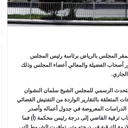
د المجلس الأعلى للقضاء اجتماعه الـ 13 بمقر المجلس بالرياض برئاسة رئيس المجلس
ر أصحاب الفضيلة والمعالي أعضاء المجلس وذلك
المتحدث الرسمي للمجلس الشيخ سلمان النشوان
المتعلقة بالتقارير الواردة من التفتيش القضائي
ض الدراسات المعروضة في جدول أعماله وأصدر
ساب ترقية القاضي إلى درجة رئيس محكمة (أ) فما
للازمة للترقية في درجته متى توافرت الشروط التي