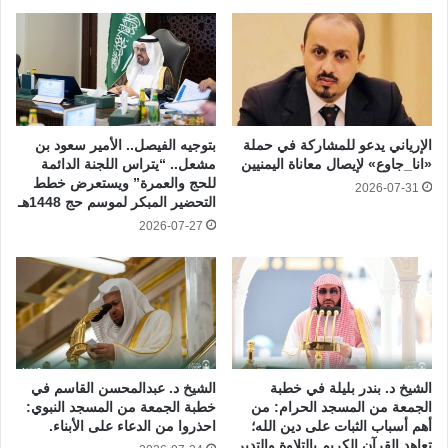
الإرياني يدعو للمشاركة في حملة
بتوجيه الفيصل.. الأمير سعود بن
«انا_جاوع» لإيصال معاناة اليمنيين
مشعل.. “يتراس اللجنة الدائمة
للحج والعمرة” ويستعرض خطط
2026-07-31
التحضير المبكر لموسم حج 1448هـ
2026-07-27
الشيخ د. بندر بليلة في خطبة
الشيخ د. عبدالمحسن القاسم في
الجمعة من المسجد الحرام: من
خطبة الجمعة من المسجد النبوي:
أهم أسباب الثبات على دين الله؛
احذروا من الدعاء على الأبناء.
تعاهد القرآن الكريم بالتلاوة والتدبر.