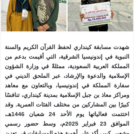
شهدت مسابقة كينداري لحفظ القرآن الكريم والسنة
النبوية في إندونيسيا الشرقية، التي أقيمت بدعم من
المملكة العربية السعودية، ممثلةً في وزارة الشؤون
الإسلامية والدعوة والإرشاد، عبر الملحق الديني في
سفارة المملكة في إندونيسيا، وبالتعاون مع معاهد
ومراكز معاذ بن جبل الإسلامية بمدينة كينداري، تنافسًا
كبيرًا بين المشاركين من مختلف الفئات العمرية. وقد
اختتمت فعالياتها يوم الأحد 24 شعبان 1446هـ،
الموافق 23 فبراير 2025م، وسط حضور رسمي
وشعبي كبير، أكد على أهمية هذه المسابقات في تعزيز