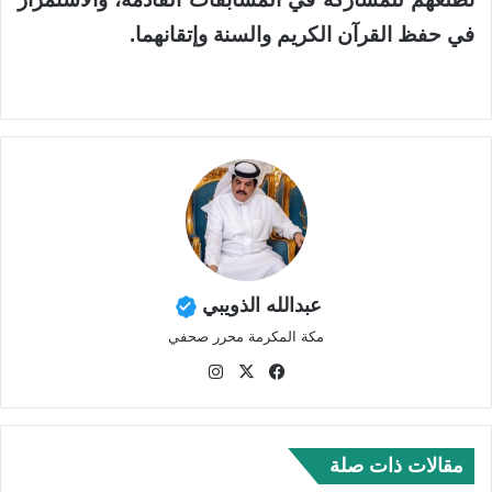
في حفظ القرآن الكريم والسنة وإتقانهما.
عبدالله الذويبي
مكة المكرمة محرر صحفي
في
‫X
انس
سب
تقر
وك
ام
مقالات ذات صلة