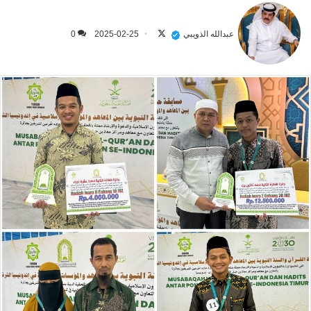
تابع
على
عبدالله الذويبي
2025-02-25
0
X