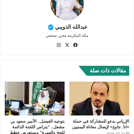
عبدالله الذويبي
مكة المكرمة محرر صحفي
في
‫X
انس
سب
تقر
وك
ام
مقالات ذات صلة
الإرياني يدعو للمشاركة في حملة
بتوجيه الفيصل.. الأمير سعود بن
«انا_جاوع» لإيصال معاناة اليمنيين
مشعل.. “يتراس اللجنة الدائمة
للحج والعمرة” ويستعرض خطط
2026-07-31