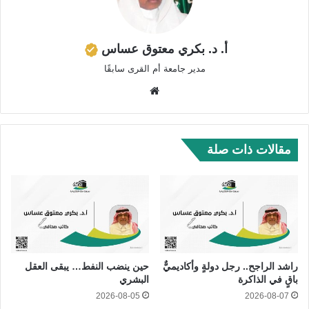
أ. د. بكري معتوق عساس
مدير جامعة أم القرى سابقًا
موق
ع
الوي
ب
مقالات ذات صلة
راشد الراجح.. رجل دولةٍ وأكاديميٌّ
حين ينضب النفط… يبقى العقل
باقٍ في الذاكرة
البشري
2026-08-05
2026-08-07