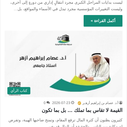
ليست بدايات المراحل الكبرى مجرد انتقالٍ إداري من دورةٍ إلى أخرى،
وليست التغييرات المؤسسية مجرد تبدل في الأسماء والمواقع، بل…
أكمل القراءة »
كتاب الرأي
أ.د. عصام بن إبراهيم أزهـر
2026-07-23
0
القيمة لا تقاس بما تملك … بل بما تكون
كثيرون يظنون أن كثرة المال ترفع المقام، وتمنح صاحبها الهيبة، وتفرض
له مكانة بين الناس. والحقيقة أن المال قد يغير…