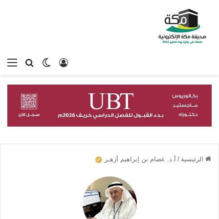
تسجيل الدخول
بحث عن
الوضع المظلم
الق
الرئيسية
/
أ.د. عصام بن إبراهيم أزهـر