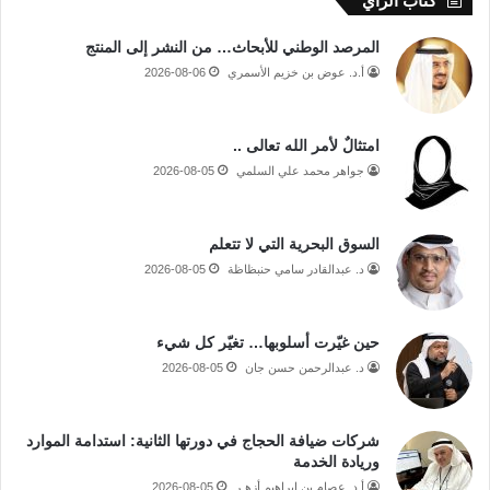
كتاب الرأي
المرصد الوطني للأبحاث… من النشر إلى المنتج
أ.د. عوض بن خزيم الأسمري
2026-08-06
امتثالٌ لأمر الله تعالى ..
جواهر محمد علي السلمي
2026-08-05
السوق البحرية التي لا تتعلم
د. عبدالقادر سامي حنبظاظة
2026-08-05
حين غيّرت أسلوبها… تغيّر كل شيء
د. عبدالرحمن حسن جان
2026-08-05
شركات ضيافة الحجاج في دورتها الثانية: استدامة الموارد
وريادة الخدمة
أ.د. عصام بن إبراهيم أزهـر
2026-08-05