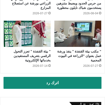
من حرس الحدود ويضبط متنزهين
الزراعي بورشة عن استصلاح
يستخدمون شباك نايلون محظورة
المزارع
2026-07-27
2026-08-04
” مكتب بيئة القنفذة ” ينفذ ورشة
” بيئة القنفذة ” تعزز التحول
عمل بعنوان “الزراعة في البيوت
الرقمي بتعريف المستفيدين
المحمية
بخدماتها الإلكترونية
2026-07-14
2026-07-27
اترك رد