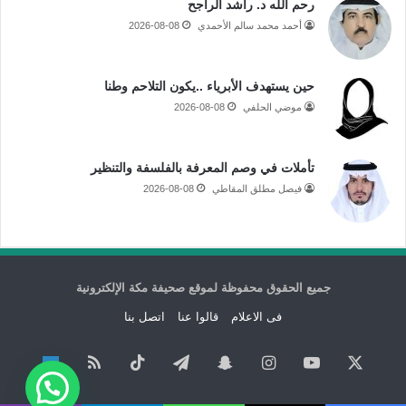
رحم الله د. راشد الراجح
أحمد محمد سالم الأحمدي
2026-08-08
حين يستهدف الأبرياء ..يكون التلاحم وطنا
موضي الحلفي
2026-08-08
تأملات في وصم المعرفة بالفلسفة والتنظير
فيصل مطلق المقاطي
2026-08-08
جميع الحقوق محفوظة لموقع صحيفة مكة الإلكترونية
فى الاعلام
قالوا عنا
اتصل بنا
‫X
‫YouTube
انستقرام
سناب
تيلقرام
‫TikTok
ملخص
نبض