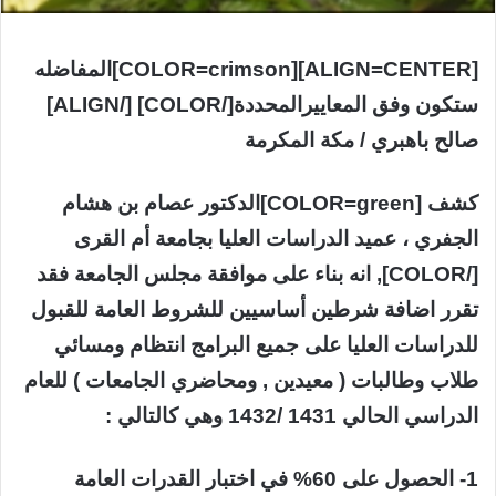
[ALIGN=CENTER][COLOR=crimson]المفاضله
ستكون وفق المعاييرالمحددة[/COLOR] [/ALIGN]
صالح باهبري / مكة المكرمة
كشف [COLOR=green]الدكتور عصام بن هشام
الجفري ، عميد الدراسات العليا بجامعة أم القرى
[/COLOR], انه بناء على موافقة مجلس الجامعة فقد
تقرر اضافة شرطين أساسيين للشروط العامة للقبول
للدراسات العليا على جميع البرامج انتظام ومسائي
طلاب وطالبات ( معيدين , ومحاضري الجامعات ) للعام
الدراسي الحالي 1431 /1432 وهي كالتالي :
1- الحصول على 60% في اختبار القدرات العامة