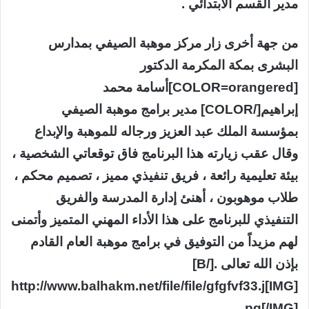
مدير القسم الابتدائي .
من جهة أخرى زار مركز موهبة الصيفي بمدارس
البشرى بمكة المكرمة الدكتور
[COLOR=orangered]أسامة محمد
إبراهيم[/COLOR] مدير برامج موهبة الصيفي
بمؤسسة الملك عبد العزيز ورجاله للموهبة والإبداع
وقال عقب زيارته هذا البرنامج فاق توقعاتي الشخصية ،
بيئة تعليمية رائعة ، فريق تنفيذي مميز ، تصميم محكم ،
طلاب موهوبون ، أهنئ إدارة المدرسة والفريق
التنفيذي للبرنامج على هذا الأداء المهني المتميز وأتمنى
لهم مزيداً من التوفيق في برامج موهبة العام القادم
بإذن الله تعالى .[/B]
[IMG]http://www.balhakm.net/file/file/gfgfvf33.j
pg[/IMG]