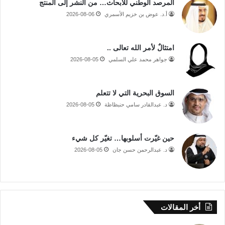
المرصد الوطني للأبحاث… من النشر إلى المنتج
أ.د. عوض بن خزيم الأسمري
2026-08-06
امتثالٌ لأمر الله تعالى ..
جواهر محمد علي السلمي
2026-08-05
السوق البحرية التي لا تتعلم
د. عبدالقادر سامي حنبظاظة
2026-08-05
حين غيّرت أسلوبها… تغيّر كل شيء
د. عبدالرحمن حسن جان
2026-08-05
أخر المقالات