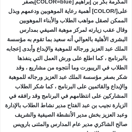
المكرمة بكر بن إبراهيم [COLOR=blue]بصفر
على[/COLOR] أهمية رعاية الموهوبين ودعمهم وبذل
الممكن لصقل مواهب الطلاب والأبناء الموهوبين
وقال عقب زيارته لمركز موهبة الصيفي بمدارس
البشرى الأهلية بالعوالي أنه سعيد بما تقوم به مؤسسة
الملك عبد العزيز ورجاله للموهبة والإبداع وأبدى إعجابه
بالبرنامج ، كما اطلع على ورش العمل التي ينفذها
الطلاب في الريبورت وما أنتجوه من مشاريع ، وقد
شكر بصفر مؤسسة الملك عبد العزيز ورجاله للموهبة
والإبداع والقائمين على البرنامج ، كما شكر الطلاب
المشاركين على انتظامهم في البرنامج وقد رافقه في
الزيارة نجيب بن عبد الفتاح مدير نشاط الطلاب بالإدارة
وعبد العزيز بخش مدير الأنشطة الصيفية والشريف
صالح الشاكري مدير عام المدارس والمثنى بارويس