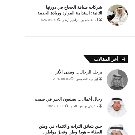
شركات ضيافة الحجاج في دورتها
الثانية: استدامة الموارد وريادة الخدمة
أ.د. عصام بن إبراهيم أزهـر
2026-08-05
أخر المقالات
يرحل الرجال… ويبقى الأثر
إبراهيم المحيسن
2026-08-06
رجال أعمال… يصنعون الخير في صمت
د. تركي بن فهد العيار
2026-08-05
حين يتعانق التراث والانتماء في وطن
العطاء – هويةُ وطن وفخرُ مواطن.