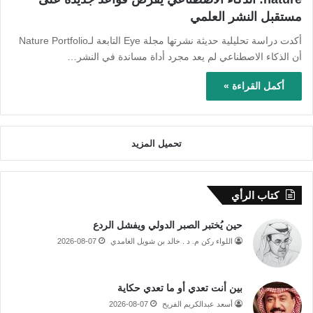
مستقبل النشر العلمي
أكدت دراسة تحليلية حديثة نشرتها مجلة Eye التابعة لـNature Portfolio
أن الذكاء الاصطناعي لم يعد مجرد أداة مساندة في النشر…
أكمل القراءة »
تحميل المزيد
كتاب الرأي
حين يُختبر الصبر الدولي ويفشل الردع
اللواء ركن م. د . خالد بن شويل الغامدي
2026-08-07
بين أنت تعدي أو ما تعدي حكاية
أسعد عبدالكريم الفريح
2026-08-07