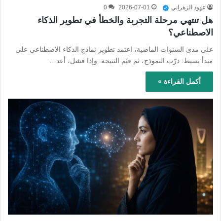
عهود الزهراني
2026-07-01
0
هل تنتهي مرحلة التجربة والخطأ في تطوير الذكاء
الاصطناعي؟
على مدى السنوات الماضية، اعتمد تطوير نماذج الذكاء الاصطناعي على
مبدأ بسيط: درّب النموذج، ثم قيّم النتيجة. وإذا فشل، أعد…
أكمل القراءة »