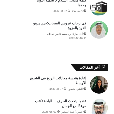
كلمة مكة… السلام لا تحميه النوايا
وحدها
كلمة مكة
2026-08-07
في رحاب عروس السحاب:حين يزهو
الفرد بالعزوة
أ.د. مبارك بن سعيد ناصر حمدان
2026-08-07
أخر المقالات
إعادة هندسة معادلات الردع في الشرق
الأوسط
العنود منصور
2026-08-07
عندما يتحدث الحرف… الباحة تكتب
موعدًا مع الجمال
حسن أحمد الصغير
2026-08-07