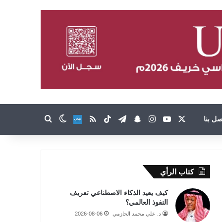
‫X
‫YouTube
انستقرام
تيلقرام
سناب تشات
‫TikTok
ملخص الموقع RSS
صل بنا
نبض
بحث عن
الوضع المظلم
كتاب الرأي
كيف يعيد الذكاء الاصطناعي تعريف
النفوذ العالمي؟
د. علي محمد الحازمي
2026-08-06