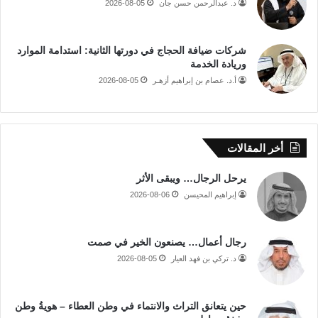
د. عبدالرحمن حسن جان
2026-08-05
شركات ضيافة الحجاج في دورتها الثانية: استدامة الموارد
وريادة الخدمة
أ.د. عصام بن إبراهيم أزهـر
2026-08-05
أخر المقالات
يرحل الرجال… ويبقى الأثر
إبراهيم المحيسن
2026-08-06
رجال أعمال… يصنعون الخير في صمت
د. تركي بن فهد العيار
2026-08-05
حين يتعانق التراث والانتماء في وطن العطاء – هويةُ وطن