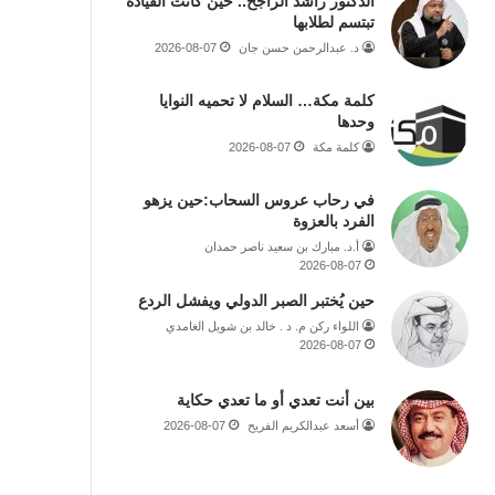
الدكتور راشد الراجح.. حين كانت القيادة
تبتسم لطلابها
د. عبدالرحمن حسن جان
2026-08-07
كلمة مكة… السلام لا تحميه النوايا
وحدها
كلمة مكة
2026-08-07
في رحاب عروس السحاب:حين يزهو
الفرد بالعزوة
أ.د. مبارك بن سعيد ناصر حمدان
2026-08-07
حين يُختبر الصبر الدولي ويفشل الردع
اللواء ركن م. د . خالد بن شويل الغامدي
2026-08-07
بين أنت تعدي أو ما تعدي حكاية
أسعد عبدالكريم الفريح
2026-08-07