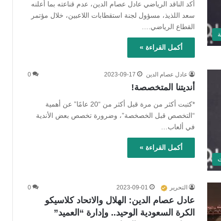
أكد الناقد الرياضي عادل عصام الدين، عدم قناعته بما أعلنه
سعد اللذيذ، مسؤول لجنة استقطابات اللاعبين، خلال مؤتمر
القطاع الرياضي.…
ة
أكمل القراءة »
عادل عصام الدين
2023-09-17
0
أنديتنا المتخصصة!
*كتبت أكثر من مرة قبل أكثر من “20 عامًا” عن أهمية
“التخصص قبل الخصخصة”، وضرورة تخصص بعض الأندية
في ألعاب…
أكمل القراءة »
ت
التحرير
2023-09-01
0
عادل عصام الدين: الهلال والاتحاد كلاسيكو
الكرة السعودية الوحيد.. وإدارة “العميد”