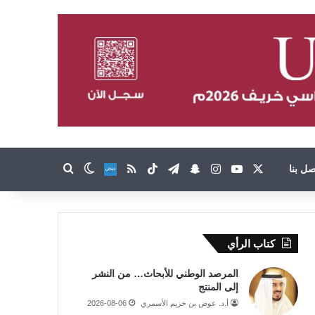
‫X
‫YouTube
انستقرام
تيلقرام
سناب تشات
‫TikTok
ملخص الموقع RSS
صل بنا
نبض
بحث عن
الوضع المظلم
كتاب الرأي
المرصد الوطني للأبحاث… من النشر
إلى المنتج
أ.د. عوض بن خزيم الأسمري
2026-08-06