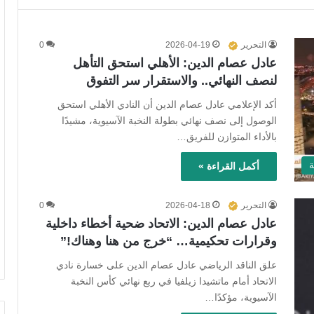
التحرير
2026-04-19
0
عادل عصام الدين: الأهلي استحق التأهل
لنصف النهائي.. والاستقرار سر التفوق
أكد الإعلامي عادل عصام الدين أن النادي الأهلي استحق
الوصول إلى نصف نهائي بطولة النخبة الآسيوية، مشيدًا
بالأداء المتوازن للفريق…
ة
أكمل القراءة »
التحرير
2026-04-18
0
عادل عصام الدين: الاتحاد ضحية أخطاء داخلية
وقرارات تحكيمية… “خرج من هنا وهناك!”
علق الناقد الرياضي عادل عصام الدين على خسارة نادي
الاتحاد أمام ماتشيدا زيلفيا في ربع نهائي كأس النخبة
الآسيوية، مؤكدًا…