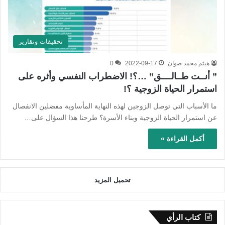
تحقيقات وتقارير
هيثم محمد صوان
2022-09-17
0
” أنــت طــالــــق” …؟! الاضطراب النفسي وأثره على
استمرار الحياة الزوجية ؟!
ما الأسباب التي توصل الزوجين لهذه النهاية المأساوية مفضلين الانفصال
عن استمرار الحياة الزوجية وبناء الأسرة؟ طرحنا هذا السؤال على…
أكمل القراءة »
تحميل المزيد
كتاب الرأي