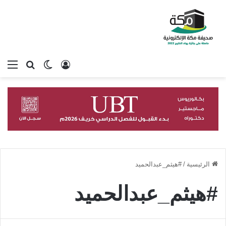
تسجيل الدخول
بحث عن
الوضع المظلم
الق
الرئيسية
/
#هيثم_عبدالحميد
#هيثم_عبدالحميد