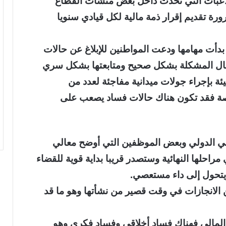
لاعبات التي تحدث داخل بعض منشآت القطاع
ة تقديم إقرار ذمة مالية لكل قيادي سنويا
 بدأت مهامها ودعت المواطنين للإبلاغ عن حالات
يصال المشكلة بشكل صحيح ومتابعتها بشكل سري
هيئة بإجراء جولات ميدانية مفاجئة لعدد من
خاصة فقد تكون هناك حالات فساد يصعب على
ئولي الدولي وبعض الموظفين التي أوضح معالي
احلها النهائية وستصدر قريبا بداية قوية للقضاء
يتحول إلى داء مستعصي.
ن الانجازات في وقت قصير من نشأتها وهو ما قد
المالي فهناك فساد أخلاقي وفساد فكري وهو