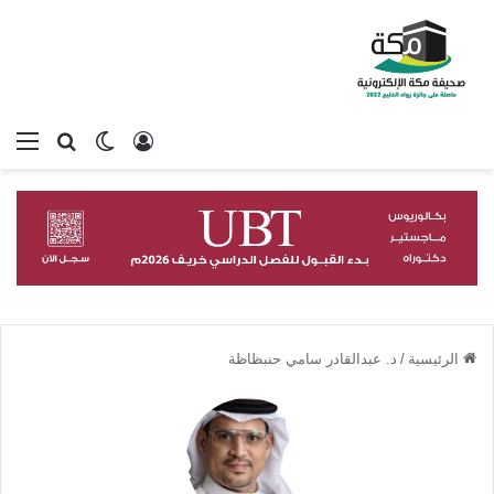
تسجيل الدخول
بحث عن
الوضع المظلم
الق
الرئيسية
/
د. عبدالقادر سامي حنبظاظة