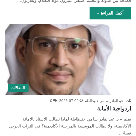
العلاقة بين الدولة والتعليم. سيقرأ كثيرون مواد النظام، ويقارنون…
أكمل القراءة »
المقالات
د. عبدالقادر سامي حنبظاظة
2026-07-02
0
ازدواجية الأمانة
بقلم – د. عبدالقادر سامي حنبظاظة لماذا نطالب الأستاذ بالأمانة
الأكاديمية، ولا نطالب المؤسسة بالمرجلة الأكاديمية؟ في التراث العربي
قصةٌ…