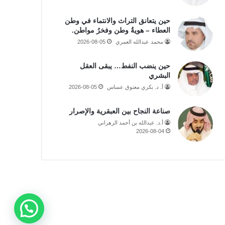
حين يتعانق التراث والانتماء في وطن
العطاء – هويةُ وطن وفخرُ مواطن.
محمد عبدالله العمري
2026-08-05
حين ينضب النفط… يبقى العقل
البشري
أ. د. بكري معتوق عساس
2026-08-05
صناعة النجاح بين العبقرية والإصرار
أ.د. عبدالله بن أحمد الزهراني
2026-08-04