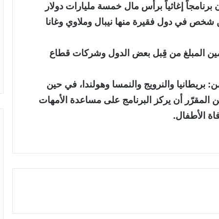
رنامجاً إغاثياً برأس مال خمسة مليارات دولار
ين شخص في دول فقيرة منها نيبال وملاوي وغانا
أمين المبلغ من قِبل بعض الدول وشركات قطاع
: بريطانيا والنرويج والنمسا وهولندا، في حين
410 ملايين دولار..ومن المقرّر أن يركز البرنامج على مساعدة الأمهات
اة الأطفال.