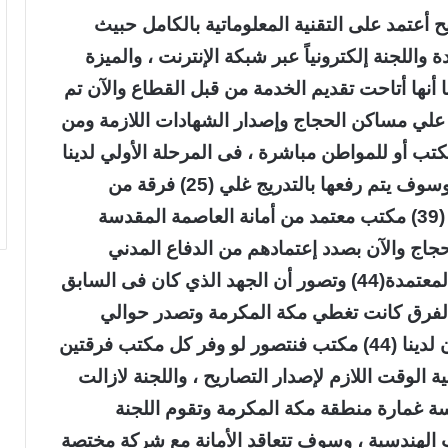
ح أعتمد على التقنية المعلوماتية بالكامل حبيث
واللجنة إلكترونياً عبر شبكة الإنترنت ، والميزة
ا أنها أتاحت تقديم الخدمة من قبل القطاع والآن تم
لي مساكن الحجاج وإصدار الشهادات اللازمة ومن
للمكتب أو للمواطن مباشرة ، فى المرحلة الأولي لدينا
تسعة فرق من الخمسة المكاتب المعتمدة ، وسوف يتم رفعها بالتدريج غلي (25) فرقة من
الخمسة المكاتب المعتمدة ، مشيراً أن هناك (39) مكتب معتمد من أمانة العاصمة المقدسة
اج والآن بصدد إعتمادهم من الدفاع المدني
لكشف السلامة وبذلك تصبح أعداد المكاتب المعتمدة(44) وتصور أن الجهد الذي كان فى السابق
فرق كانت تغطي مكة المكرمة وتصدر حوالي
سبعة آلاف تصريح يأخذ الوقت الطويل ، والآن لدينا (44) مكتب فنتصور لو وفر كل مكتب فرقتين
الوقت اللازم لإصدار التصاريح ، واللجنة لازالت
 غمارة منطقة مكة المكرمة وتقوم اللجنة
 الهندسية ، وسوف تتعاقد الأمانة مع شركة مختصة