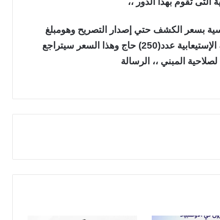
 التى تقوم بهذا الدور ،،
ندسية بسعر الكشف حتي إصدار التصريح وهومبلغ
لايتجاوز (ألفين) ريال للمبني الذي يقل طاقته الإستيعابية عدد(250) حاج وهذا السعر سيتراجع
صلاحية المبني ،، الرسالة