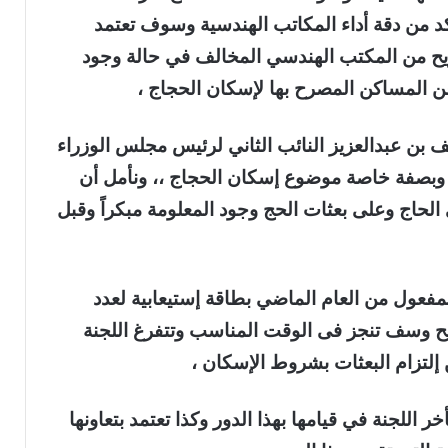
كد من دقة أداء المكاتب الهندسية وسوف تعتمد
يح من المكتب الهندسي المخالف في حالة وجود
 المساكن المصرح بها لإسكان الحجاج ،
ف بن عبدالعزيز النائب الثاني لرئيس مجلس الوزراء
ر وبصفة خاصة موضوع إسكان الحجاج ،، ونأمل أن
حاج وعلى بعثات الحج وجود المعلومة مبكراً وقبل
260) تصريح ساري المفعول من العام الماضي بطاقة إستيعابية لعدد
حاج والمتبقي قرابة (4000) تصريح وسف تنجز فى الوقت المناسب وتتفرغ اللجنة
إلتزام البعثات بشروط الإسكان ،
اللجنة في قيامها بهذا الدور وكذا تعتمد بتعاونها