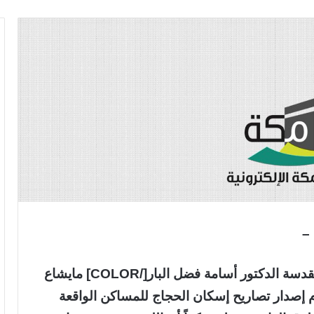
 –
نفي [COLOR=crimson]أمين العاصمة المقدسة الدكتور أسامة فضل البار[/COLOR] مايشاع
 إصدار تصاريح إسكان الحجاج للمساكن الواقعة