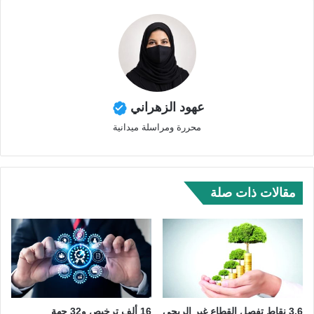
عهود الزهراني
محررة ومراسلة ميدانية
مقالات ذات صلة
3.6 نقاط تفصل القطاع غير الربحي
16 ألف ترخيص و32 جهة