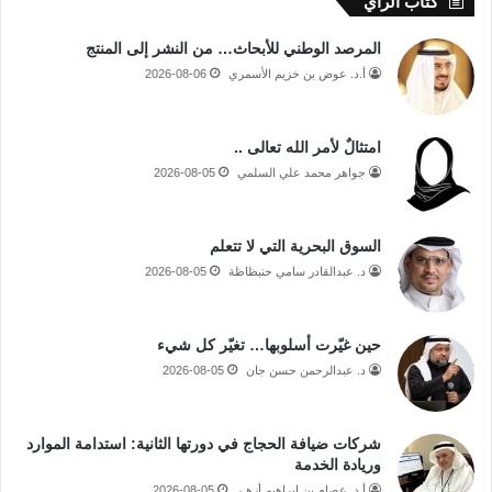
كتاب الرأي
المرصد الوطني للأبحاث… من النشر إلى المنتج
أ.د. عوض بن خزيم الأسمري
2026-08-06
امتثالٌ لأمر الله تعالى ..
جواهر محمد علي السلمي
2026-08-05
السوق البحرية التي لا تتعلم
د. عبدالقادر سامي حنبظاظة
2026-08-05
حين غيّرت أسلوبها… تغيّر كل شيء
د. عبدالرحمن حسن جان
2026-08-05
شركات ضيافة الحجاج في دورتها الثانية: استدامة الموارد
وريادة الخدمة
أ.د. عصام بن إبراهيم أزهـر
2026-08-05