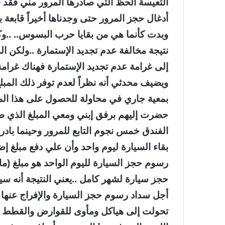
التعيسة الحظ التي صادرها المرور مني فقد ق
أدغال حجز المرور حتى وجدناها أخيراً قابعة
وبدت كأنما هي من بقايا حرب البسوس.. ..و
نتيجة مخالفة عدم تجديد الإستمارة ..ولكن ال
إلى غرامة عدم تجديد الإستمارة فهناك غرامة 
ويضيف محدثي أنه نظراً لعدم توفر ذلك المب
بمعية جاري في محاولة للحصول على هذا المبل
الفندق خمس نجوم التابع للمرور وحينما بادر
رسوم حجز السيارة لليوم الواحد هو مبلغ (م
حجز سيارة لشهر كامل ..يعني النتيجة أنه سي
أجل سداد رسوم حجز السيارة والإفراج عنها 
تحولت إلى هياكل ومأوى للقوارض والقطط ف