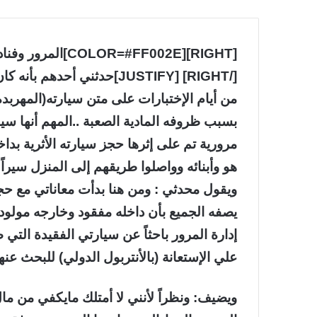
[/RIGHT] [JUSTIFY]حدثني أحد
من أيام الإختبارات على متن سيارته(المهربدة)
بسبب ظروفه المادية الصعبة ..المهم أنها س
مرورية تم على إثرها حجز سيارته الأثرية بد
هو وأبنائه وواصلوا طريقهم إلى المنزل سيراً 
ويقول محدثي : ومن هنا بدأت معاناتي مع حجز
يصفه الجميع بأن داخله مفقود وخارجه مولود.
إدارة المرور باحثاً عن سيارتي الفقيدة التي
علي الإستعانة (بالأنتربول الدولي) للبحث عنها
ويضيف: ونظراً لأنني لا أمتلك مايكفي من مال