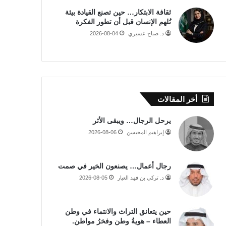
ثقافة الابتكار… حين تصنع القيادة بيئة
تُلهم الإنسان قبل أن تطور الفكرة
د. صباح عسيري
2026-08-04
أخر المقالات
يرحل الرجال… ويبقى الأثر
إبراهيم المحيسن
2026-08-06
رجال أعمال… يصنعون الخير في صمت
د. تركي بن فهد العيار
2026-08-05
حين يتعانق التراث والانتماء في وطن
العطاء – هويةُ وطن وفخرُ مواطن.