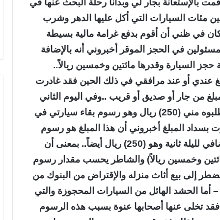
مت بالإستعانة بجار لي وبدأنا رحلة البحث عنها في
 بين مئات السيارات التي أكل عليها الدهر وشرب
كان في ظني أن أقوم بدفع غرامة مالية بسيطة
مسئولين في الحجز الموقر أخبروني أنه بالإضافة
حجز السيارة وقدرها مائتين وخمسين ريالاً..
لغ عندي أو عند مرافقي في ذلك الحين فقد غادرت
غ من جار أو صديق أو قريب ..وفي اليوم الثاني
حضرت إليهم برفق إبني ومعي المبلغ الذي طلبوه مني (250) ريال وهو رسوم بقاء سيارتي في
ت بسداد المبلغ أخبروني أن هذا المبلغ هو رسوم
بقاء السيارة ليوم واحد وأن علي دفع مبلغ إضافي لليلة ثانية وهو (250) ريال أيضاً.. بمعنى أن
ائتين وخمسين ريالاً) والشاطر يحسب مقدار رسوم
ضطر إلى بيع أثاث منزله والإقتراض من البنوك من
– أما الحشد الهائل من السيارات المحجوزة والتي
قد تخلى عنها أصحابها عنوة بسبب هذه الرسوم