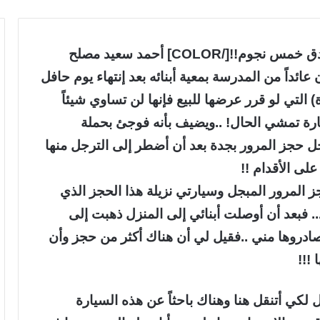
[RIGHT][COLOR=#FF002E]المرور وفنادق خمس نجوم!![/COLOR] أحمد سعيد مصلح
هم بأنه كان عائداً من المدرسة بمعية أبنائه بعد إنتهاء يوم حافل
 التي لو قرر عرضها للبيع فإنها لن تساوي شيئاً
يارة تمشي الحال! ..ويضيف بأنه فوجئ بحملة
اخل حجز المرور بجدة بعد أن أضطر إلى الترجل منها
على الأقدام !!
 المرور المبجل وسيارتي نزيلة هذا الحجز الذي
. فبعد أن أوصلت أبنائي إلى المنزل ذهبت إلى
 صادروها مني ..فقيل لي أن هناك أكثر من حجز وأن
 !!!
 لكي أتنقل هنا وهناك باحثاً عن هذه السيارة