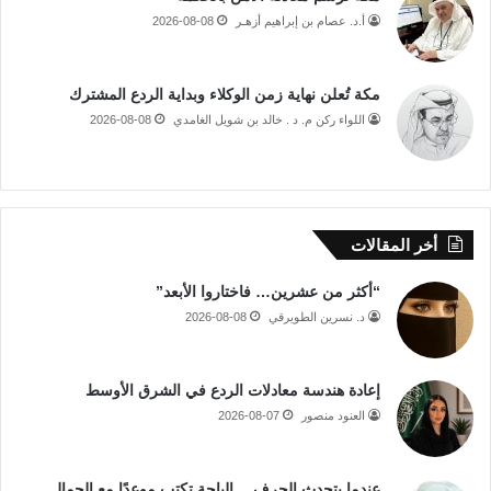
أ.د. عصام بن إبراهيم أزهـر
2026-08-08
مكة تُعلن نهاية زمن الوكلاء وبداية الردع المشترك
اللواء ركن م. د . خالد بن شويل الغامدي
2026-08-08
أخر المقالات
“أكثر من عشرين… فاختاروا الأبعد”
د. نسرين الطويرقي
2026-08-08
إعادة هندسة معادلات الردع في الشرق الأوسط
العنود منصور
2026-08-07
عندما يتحدث الحرف… الباحة تكتب موعدًا مع الجمال