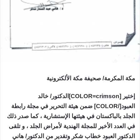
مكة المكرمة/ صحيفة مكة الألكترونية
إختير [COLOR=crimson]الدكتور/ خالد
العبود[/COLOR] ضمن هيئة التحرير في مجلة رابطة
الجلد بالباكستان في هيئتها الإستشارية ، كما صدر ذلك
في العدد الأخير للمجلة الهندية لأمراض الجلد ، و تلقى
الدكتور العبود خطاب شكر وتقدير من الدكتور/ هاني