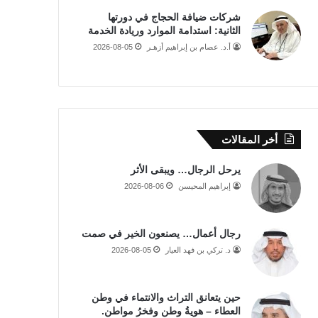
شركات ضيافة الحجاج في دورتها
الثانية: استدامة الموارد وريادة الخدمة
أ.د. عصام بن إبراهيم أزهـر
2026-08-05
أخر المقالات
يرحل الرجال… ويبقى الأثر
إبراهيم المحيسن
2026-08-06
رجال أعمال… يصنعون الخير في صمت
د. تركي بن فهد العيار
2026-08-05
حين يتعانق التراث والانتماء في وطن
العطاء – هويةُ وطن وفخرُ مواطن.