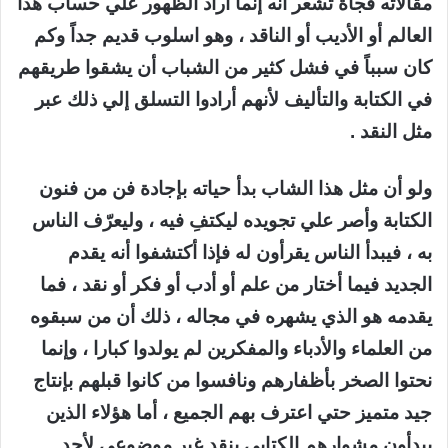
مقالاته فجأة تشعر انه إنما أراد الظهور علي حساب هذا
العالم أو الأديب أو الناقد ، وهو اسلوب قديم جداً وكم
كان سبباً في فشل كثير من الشباب أن يشقوا طريقهم
في الكتابة والتأليف لأنهم أرادوا التسلق إلي ذلك عبر
مثل النقد .
ولو أن مثل هذا الشاب بدأ حياته بإجادة فن من فنون
الكتابة وأصر علي تجويده ليكتفِ فيه ، وليعرّف الناس
به ، فيبدأ الناس يقرأون له فإذا أكتشفوا أنه يقدم
الجديد فيما أختار من علم أو أدب أو فكر أو نقد ، فما
يقدمه هو الذي يشهره في مجاله ، ذلك أن من سبقوه
من العلماء والأدباء والمفكرين لم يولدوا كبارا ، وإنما
نحتوا الصخر بأظفارهم ونافسوا من كانوا قبلهم بإنتاج
جيد متميز حتي اعترف بهم الجميع ، أما هؤلاء الذين
يبدأون مشوارهم الكتابي بنقد غير موضوعي لأحد