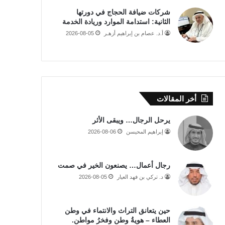
شركات ضيافة الحجاج في دورتها
الثانية: استدامة الموارد وريادة الخدمة
أ.د. عصام بن إبراهيم أزهـر
2026-08-05
أخر المقالات
يرحل الرجال… ويبقى الأثر
إبراهيم المحيسن
2026-08-06
رجال أعمال… يصنعون الخير في صمت
د. تركي بن فهد العيار
2026-08-05
حين يتعانق التراث والانتماء في وطن
العطاء – هويةُ وطن وفخرُ مواطن.