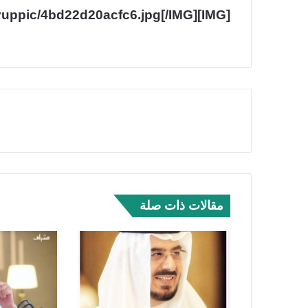
[IMG]https://www.makkahnews.sa/contents/myuppic/4bd22d20acfc6.jpg[/IMG]
مقالات ذات صلة