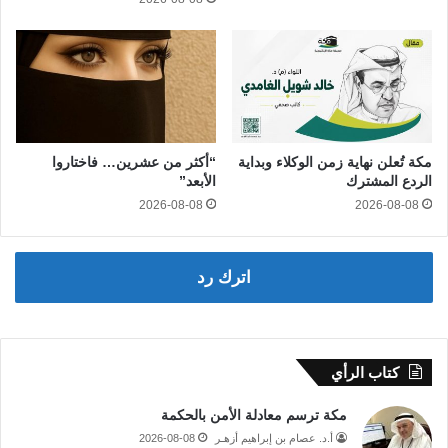
مكة تُعلن نهاية زمن الوكلاء وبداية
“أكثر من عشرين… فاختاروا
الردع المشترك
الأبعد”
2026-08-08
2026-08-08
اترك رد
كتاب الرأي
مكة ترسم معادلة الأمن بالحكمة
أ.د. عصام بن إبراهيم أزهـر
2026-08-08