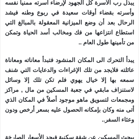
يبذل رب الأسرة كل الجهود لإرضاء أسرته ممنياً نفسه
وأسرته بقضاء أوقات سعيدة في ربوع وطنه فيشد
الرحال بعد أن وضع الميزانية المعقولة بالمبالغ التي
استطاع انتزاعها من فك ومخالب أسد الحياة وتمكن
من تأمينها طول العام ..
يبدأ التحرك الى المكان المنشود فتبدأ معاناته ومعاناة
عائلته فلايجد من تلك الإغراءات والدعايات التي شنف
سمعه بها إلا خيال يهوي فلم تكن تلك إلا وسائل
لاستنزاف مابقي في جعبة المسكين من مال , مراكز
ومجمعات لتسويق ماهو موجود أصلاً في المكان الذي
أتى منه وكان بإمكانه الحصول عليه بسعر أرخص ودون
وعثاء السفر..
يبحث المسكين عن شقة سكنية فيجد الأسعار الصارخة