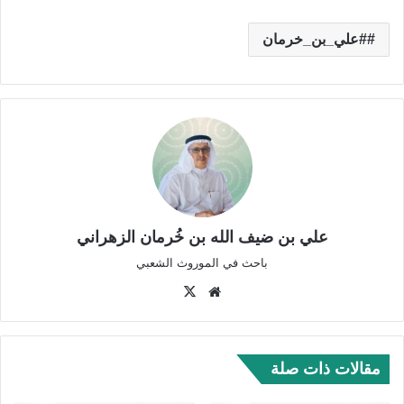
#علي_بن_خرمان
علي بن ضيف الله بن خُرمان الزهراني
باحث في الموروث الشعبي
موق
‫X
ع
الوي
ب
مقالات ذات صلة