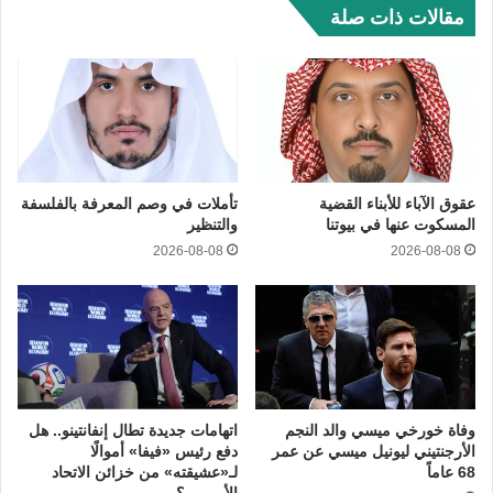
مقالات ذات صلة
عقوق الآباء للأبناء القضية
تأملات في وصم المعرفة بالفلسفة
المسكوت عنها في بيوتنا
والتنظير
2026-08-08
2026-08-08
وفاة خورخي ميسي والد النجم
اتهامات جديدة تطال إنفانتينو.. هل
الأرجنتيني ليونيل ميسي عن عمر
دفع رئيس «فيفا» أموالًا
68 عاماً
لـ«عشيقته» من خزائن الاتحاد
الأوروبي؟