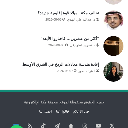
تحالف مكة.. ميلاد قوة إقليمية جديدة؟
د. عبدالله علي النهدي
2026-08-08
“أكثر من عشرين… فاختاروا الأبعد”
د. نسرين الطويرقي
2026-08-08
إعادة هندسة معادلات الردع في الشرق الأوسط
العنود منصور
2026-08-07
جميع الحقوق محفوظة لموقع صحيفة مكة الإلكترونية
فى الاعلام
قالوا عنا
اتصل بنا
‫X
‫YouTube
انستقرام
سناب
تيلقرام
‫TikTok
ملخص
نبض