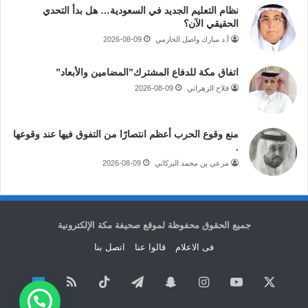
نظام التعليم الجديد في السعودية… هل بدأ التحدي
الحقيقي الآن؟
أ.د مبارك واصل الحازمي
2026-08-09
اتفاق مكة للدفاع المشترك”المضامين والأبعاد”
فلاح الزهراني
2026-08-09
منع وقوع الحرب أعظم انتصارًا من التفوق فيها عند وقوعها
.
مرعي بن محمد البركاتي
2026-08-09
جميع الحقوق محفوظة لموقع صحيفة مكة الإلكترونية
فى الاعلام
قالوا عنا
اتصل بنا
‫X
‫YouTube
انستقرام
سناب
تيلقرام
‫TikTok
ملخص
نبض