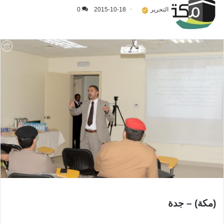
التحرير
2015-10-18
0
(مكة) – جدة